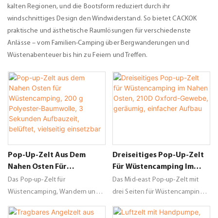
kalten Regionen, und die Bootsform reduziert durch ihr
windschnittiges Design den Windwiderstand. So bietet CACKOK
praktische und ästhetische Raumlösungen für verschiedenste
Anlässe – vom Familien-Camping über Bergwanderungen und
Wüstenabenteuer bis hin zu Feiern und Treffen.
Pop-Up-Zelt Aus Dem
Dreiseitiges Pop-Up-Zelt
Nahen Osten Für
Für Wüstencamping Im
Wüstencamping, 200 G
Nahen Osten, 210D Oxford-
Das Pop-up-Zelt für
Das Mid-east Pop-up-Zelt mit
Polyester-Baumwolle, 3
Gewebe, Geräumig,
Wüstencamping, Wandern und
drei Seiten für Wüstencamping
Sekunden Aufbauzeit,
Einfacher Aufbau
Reisen ist ein praktisches und
ist ein praktisches und einfach
Belüftet, Vielseitig
robustes Zelt, ideal für Outdoor-
aufzubauendes Zelt, ideal für