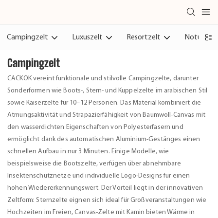
Campingzelt
Luxuszelt
Resortzelt
Notunterk
Campingzelt
CACKOK vereint funktionale und stilvolle Campingzelte, darunter
Sonderformen wie Boots-, Stern- und Kuppelzelte im arabischen Stil
sowie Kaiserzelte für 10–12 Personen. Das Material kombiniert die
Atmungsaktivität und Strapazierfähigkeit von Baumwoll-Canvas mit
den wasserdichten Eigenschaften von Polyesterfasern und
ermöglicht dank des automatischen Aluminium-Gestänges einen
schnellen Aufbau in nur 3 Minuten. Einige Modelle, wie
beispielsweise die Bootszelte, verfügen über abnehmbare
Insektenschutznetze und individuelle Logo-Designs für einen
hohen Wiedererkennungswert. Der Vorteil liegt in der innovativen
Zeltform: Sternzelte eignen sich ideal für Großveranstaltungen wie
Hochzeiten im Freien, Canvas-Zelte mit Kamin bieten Wärme in