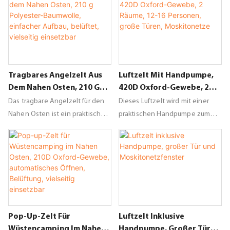
Einsetzbar
Abenteuer in der Wüste. Dank
Wüstencamping. Dank der drei
des einfachen Aufbaus und der
Seiten bietet es Schutz vor Wind
kompakten Aufbewahrung ist es
und Wetter und lässt sich durch
perfekt für Rucksacktouristen
das Pop-up-Design schnell
und Reisende, die den Nahen
aufbauen. Dieses Zelt ist perfekt
Tragbares Angelzelt Aus
Luftzelt Mit Handpumpe,
Osten erkunden.
für abenteuerliche Touren in der
Dem Nahen Osten, 210 G
420D Oxford-Gewebe, 2
Wüste.
Polyester-Baumwolle,
Räume, 12-16 Personen,
Das tragbare Angelzelt für den
Dieses Luftzelt wird mit einer
Einfacher Aufbau, Belüftet,
Große Türen,
Nahen Osten ist ein praktisches
praktischen Handpumpe zum
Vielseitig Einsetzbar
Moskitonetze
und kompaktes Zelt, das speziell
einfachen Aufpumpen und einer
für das Angeln in dieser Region
geräumigen, großen Tür für
entwickelt wurde. Es lässt sich
bequemen Zugang geliefert.
einfach aufbauen und ist robust
Das Moskitonetzfenster sorgt für
konstruiert. Das Zelt schützt vor
Belüftung und ermöglicht
Wind und Wetter und ermöglicht
ungestörtes Sternegucken
es Anglern, sich ganz auf ihren
während des Aufenthalts im
Pop-Up-Zelt Für
Luftzelt Inklusive
Fang zu konzentrieren.
Freien.
Wüstencamping Im Nahen
Handpumpe, Großer Tür