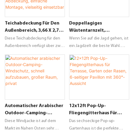
und Komfort und ist somit der
schaffen. Dank seines einfachen
perfekte Begleiter für Outdoor-
Aufbaus und seiner robusten
Abenteuer.
Konstruktion ist dieses Zelt die
Teichabdeckung Für Den
Doppellagiges
perfekte Wahl, um die Natur
Außenbereich, 3,66 X 2,74
Wüstentarnzelt,
ungestört zu genießen.
M (12 X 9 Fuß), 2
Durchsichtiges Zelt Für
Diese Teichabdeckung für den
Wenn Sie auf die Jagd gehen, ist
Reißverschlusstüren,
Fotografie Und Jagd
Außenbereich verfügt über zwei
ein Jagdzelt die beste Wahl.
Große Abdeckung,
Reißverschlusstüren und misst
Optimale Tarnung, beste Sicht.
Einfache Montage,
3,65 x 2,75 Meter. Sie bietet
Wasser- und winddicht. Als Jäger
Vielseitig Einsetzbar
umfassenden Schutz für Ihren
können Sie unserem Produkt
Teich vor unerwünschten Tieren
vertrauen.
wie Vögeln und Reihern. Das
robuste Material wirkt als Barriere
gegen Laub, Schmutz und
Automatischer Arabischer
12x12ft Pop-Up-
andere potenzielle Gefahren
Outdoor-Camping-
Fliegengitterhaus Für
und sorgt so für einen sicheren
Windschutz, Schnell
Terrasse, Garten Oder
und geschützten Teich.
Diese Windjacke ist auf dem
Das sechseckige Pop-up-
Aufzubauen, Großer Raum,
Rasen, 6-Seitiger Pavillon
Markt im Nahen Osten sehr
Gartenhaus ist die perfekte