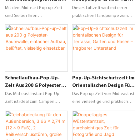
Osten, 210D Oxford-
Und Moskitonetzfenster
Mit dem Mid-east Pop-up-Zelt
Dieses Luftzelt wird mit einer
Gewebe, Automatisches
sind Sie bei Ihren
praktischen Handpumpe zum
Öffnen, Belüftung,
Wüstenabenteuern komfortabel
einfachen Aufblasen geliefert
Vielseitig Einsetzbar
vor den Elementen geschützt.
und verfügt über eine geräumige
Dieses einfach aufzubauende
Tür sowie ein
Zelt eignet sich perfekt zum
Moskitonetzfenster für optimale
Campen, Wandern und Reisen in
Belüftung. Genießen Sie die
der Wüste.
Natur komfortabel mit diesem
praktischen und durchdachten
Schnellaufbau-Pop-Up-
Pop-Up-Sichtschutzzelt Im
Zelt.
Zelt Aus 200 G Polyester-
Orientalischen Design Für
Baumwolle, Einfacher
Terrasse, Garten Und
Das Mid-east Instant Pop-Up
Das Pop-up-Zelt von Mid-east ist
Aufbau, Belüftet,
Rasen – Tragbarer
Zelt ist ideal zum Campen,
eine vielseitige und praktische
Vielseitig Einsetzbar
Unterstand
Wandern und Reisen und lässt
Lösung, um auf Ihrer Terrasse, in
sich in Sekundenschnelle
Ihrem Garten oder auf Ihrer
aufbauen. Leicht und tragbar
Rasenfläche einen
bietet es zuverlässigen Schutz
insektenfreien Außenbereich zu