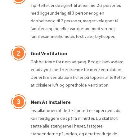
Tipi-teltet er designet til at rumme 2-3 personer,
med liggeunderlag til 3 personer og en
dobbeltseng til 2 personer, meget velegnet til
familiecamping eller vandreture med venner,
familiesammenkomster, festivaler, bryllupper.
God Ventilation
Dobbeltdøre for nem adgang. Begge kanvasdøre
er udstyret med netskærme for mere ventilation.
Der er fire ventilationshuller på toppen af ​​teltet for
at cirkulere luft og opretholde ventilation.
Nem At Installere
Installationen af ​​dette tipi-telt er super nem, du
kan færdiggøre det på få minutter. Du skal blot
sætte alle stængerne i huset, fastgøre
stangenderne på jorden, og derefter dreje de