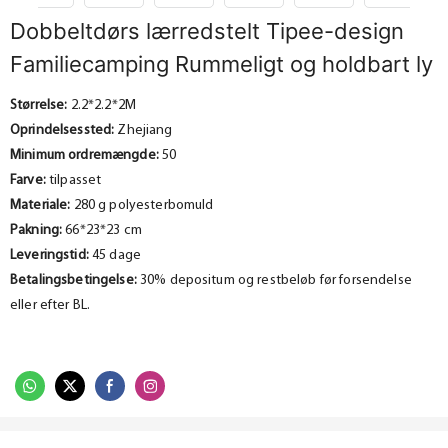
Dobbeltdørs lærredstelt Tipee-design
Familiecamping Rummeligt og holdbart ly
Størrelse:
2.2*2.2*2M
Oprindelsessted:
Zhejiang
Minimum ordremængde:
50
Farve:
tilpasset
Materiale:
280 g polyesterbomuld
Pakning:
66*23*23 cm
Leveringstid:
45 dage
Betalingsbetingelse:
30% depositum og restbeløb før forsendelse
eller efter BL.