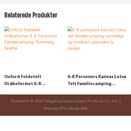
Relaterede Produkter
Oxford Foldetelt
6-8 Personers Kanvas Lotus
Dråbeformet 6-8
Telt Familiecamping
Personers Familiecamping
Rummeligt Og Holdbart
Rummelig Shelter
Udendørs Ly Design
Ophavsret © 2026 Hangzhou Tuyou Leisure Products Co., Ltd. |
Sitemap
|
Privatlivspolitik