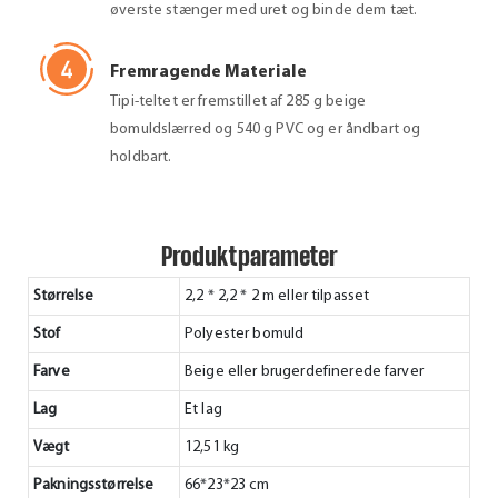
øverste stænger med uret og binde dem tæt.
Fremragende Materiale
Tipi-teltet er fremstillet af 285 g beige
bomuldslærred og 540 g PVC og er åndbart og
holdbart.
Produktparameter
Størrelse
2,2 * 2,2 * 2 m eller tilpasset
Stof
Polyester bomuld
Farve
Beige eller brugerdefinerede farver
Lag
Et lag
Vægt
12,51 kg
Pakningsstørrelse
66*23*23 cm